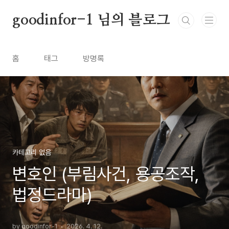
본문 바로가기
goodinfor-1 님의 블로그
홈
태그
방명록
카테고리 없음
변호인 (부림사건, 용공조작,
법정드라마)
by goodinfor-1
2026. 4. 12.