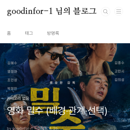
본문 바로가기
goodinfor-1 님의 블로그
홈
태그
방명록
카테고리 없음
영화 밀수 (배경·관계·선택)
by goodinfor-1
2026. 4. 25.