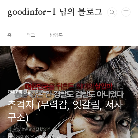
본문 바로가기
goodinfor-1 님의 블로그
홈
태그
방명록
카테고리 없음
추격자 (무력감, 엇갈림, 서사
구조)
by goodinfor-1
2026. 4. 26.