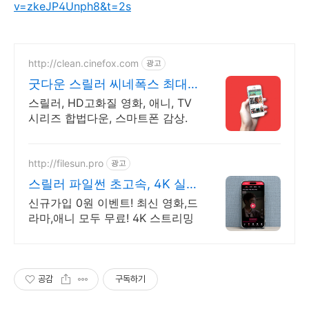
v=zkeJP4Unph8&t=2s
http://clean.cinefox.com
광고
굿다운 스릴러 씨네폭스 최대3
만원+10%추가적립
스릴러, HD고화질 영화, 애니, TV
시리즈 합법다운, 스마트폰 감상.
http://filesun.pro
광고
스릴러 파일썬 초고속, 4K 실
시간 보기!
신규가입 0원 이벤트! 최신 영화,드
라마,애니 모두 무료! 4K 스트리밍
공감
구독하기