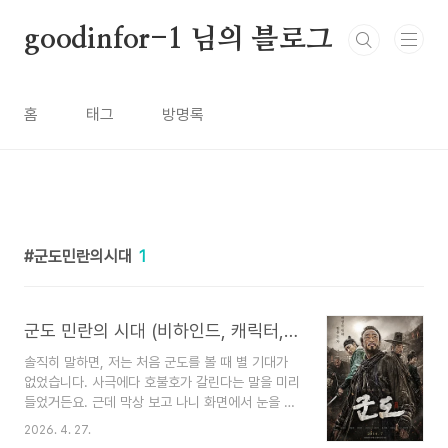
본문 바로가기
goodinfor-1 님의 블로그
홈
태그
방명록
군도민란의시대
1
군도 민란의 시대 (비하인드, 캐릭터, 현대적 의미)
솔직히 말하면, 저는 처음 군도를 볼 때 별 기대가
없었습니다. 사극에다 호불호가 갈린다는 말을 미리
들었거든요. 근데 막상 보고 나니 화면에서 눈을 뗄
수가 없었습니다. 줄거리보다 장면 하나하나가 먼저
2026. 4. 27.
기억에 남는, 그런 영화였습니다. 촬영 비하인드, 알