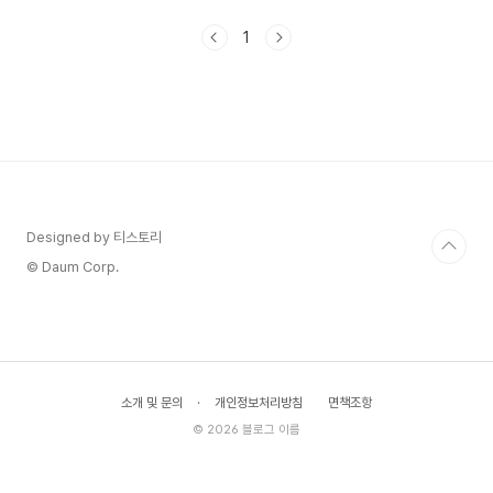
고 보면 두 배로 재밌습니다영화를 다시 보다 보면
한 가지 궁금증이 생깁니다. 이 황량한 벌판, 이 까
1
마귀 떼, 이 인파는 다 어떻게 만든 걸까요?오프닝
장면에 등장하는 황량한 벌판은 새만금에서 촬영했
습니다. 멀리 보이는 시신 더미는 실제 더미 소품이
고, 카메라 가까이 찍히는 시신은 보조 출연자가 직
접 누워서 찍었다고 합니다. 까마귀와 강아지는 실
제 동물 배우를 섭외했는데, 더미 소품 안에 사료를
넣어 먹게 하면서 촬영했다고 합니다. 저는 이 장면
이 그..
Designed by 티스토리
© Daum Corp.
소개 및 문의
·
개인정보처리방침
면책조항
© 2026 블로그 이름