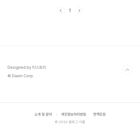
기 때문입니다.황족의 삶이라는 역설, 선택권 없는
공주덕혜옹주는 고종의 늦둥이 딸로, 아버지의 사랑
1
을 듬뿍 받으며 자란 아이였습니다. 덕수궁 뜰을 뛰
어다니던 그 어린 시절이 영화 초반에 짧게 나오는
데, 저는 그 장면을 보며 오히려 가슴이 더 먹먹해졌
습니다. 행복한 장면일수록 이후의 붕괴가 더 잔인
하게 느껴지기 때문입니다.일제강점기(日帝强占
期)란 1910년부터 1945년까지 일본 제국주의가
조선을 강제 병합하여 지배한 시기를 말합니다. 이
시기 조선 황족은 ..
Designed by 티스토리
© Daum Corp.
소개 및 문의
·
개인정보처리방침
면책조항
© 2026 블로그 이름