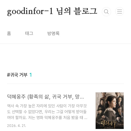
본문 바로가기
goodinfor-1 님의 블로그
홈
태그
방명록
귀국 거부
1
덕혜옹주 (황족의 삶, 귀국 거부, 망국의 비극)
역사 속 가장 높은 자리에 있던 사람이 가장 아무것
도 선택할 수 없었다면, 우리는 그걸 어떻게 받아들
여야 할까요. 저는 영화 덕혜옹주를 처음 봤을 때 이
질문이 머릿속에서 떠나지 않았습니다. 단순한 역사
2026. 4. 21.
비극이 아니라, 구조에 짓눌린 한 인간의 이야기였