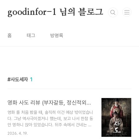
본문 바로가기
goodinfor-1 님의 블로그
홈
태그
방명록
사도세자
1
영화 사도 리뷰 (부자갈등, 정신적외상, 현대적의미)
영화 를 처음 봤을 때, 솔직히 이건 예상 밖이었습니
다. 그냥 역사극이겠거니 했는데, 보고 나서 한참 동
안 멍하니 앉아 있었습니다. 뒤주 속에서 건네는 마
지막 대사 한 마디가 머릿속을 떠나지 않았습니다.
2026. 4. 19.
이 영화는 단순한 왕실 비극이 아니라, 사랑이 어떻