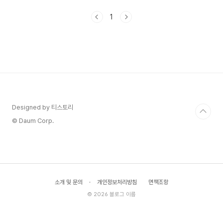
게 폭력이 되는지를 담담하게 보여주는 작품입니다.
무너지는 인간, 사도세자의 정신적외상제가 직접 영
1
화를 보면서 가장 먼저 느낀 것은, 이 이야기가 '미
친 세자'의 서사가 아니라는 점이었습니다. 사도세
자의 붕괴 과정은 현대 심리학 용어로 말하면 복합
외상후스트레스장애(Complex PTSD)의 전형적인
경과와 놀랍도록 닮아 있습니다. 여기서 복합
PTSD란 단일 사건이 아닌 장기간 반복적인 외상
경험으로 인해 발생하는 심리적 손상을 의미합니다.
일반적인 PT..
Designed by 티스토리
© Daum Corp.
소개 및 문의
·
개인정보처리방침
면책조항
© 2026 블로그 이름