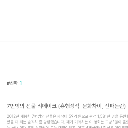
신파
1
7번방의 선물 리메이크 (흥행성적, 문화차이, 신파논란)
2012년 개봉한 7번방의 선물은 제작비 59억 원으로 관객 1,581만 명을 동
봤을 때 저는 솔직히 좀 당황했습니다. 제가 기억하는 이 영화는 그냥 "많이 울
는 국내 역대 흥행 상위권에 드는 대작이었고, 이후 4개국에서 정식 리메이크까지