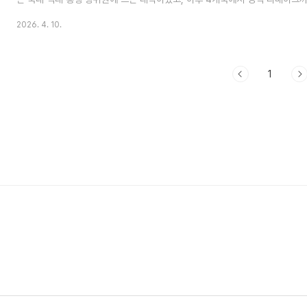
식재산권)였으니까요.4개국 흥행성적, 숫자로 검증해봤습니다일반적으로 리메
2026. 4. 10.
하다는 인식이 있습니다. 저도 그렇게 생각했는데, 실제 흥행 데이터를 들여다
다.터키 버전은 관객 536만 명에 박스오피스 204억 원을 기록하며 2019년 
습니다. 넷플릭스 공개 이후에는 프랑스 차트 1위, 세계랭킹 3위까지 오르는 
시..
1