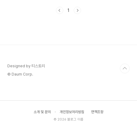
이 사안을 어떻게 봐야 하는지 여러 시각을 함께 살
펴본 것입니다.환경권, 보호받아야 할 권리인가 방
1
해 요소인가제가 직접 관련 내용을 들여다봤을 때
가장 먼저 눈에 들어온 건 '철새도래지'라는 공간이
갖는 생태적 의미였습니다. 철새도래지란 러시아 등
북방에서 출발한 철새들이 장거리 이동 중에 잠시
머물며 먹이를 보충하고 체력을 회복하는 중간 기착
지를 말합니다. 쉽게 말해, 이 공간이 사라지면 철새
들은 수천 킬로미터를 쉬지 않고 날아야 한다는 뜻
입니다. 당연히 ..
Designed by 티스토리
© Daum Corp.
소개 및 문의
·
개인정보처리방침
면책조항
© 2026 블로그 이름