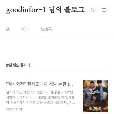
본문 바로가기
goodinfor-1 님의 블로그
홈
태그
방명록
철새도래지
1
"검사외전" 철새도래지 개발 논란 (환경권, 권력구조, 사법정의)
솔직히 이건 예상 밖이었습니다. 환경을 지키려던
사람이 피해자가 되고, 개발을 밀어붙인 쪽 인사들
이 기공식에서 박수를 받는 장면을 접했을 때, 저는
한동안 멍하게 있었습니다. 분노인지 무력감인지 구
2026. 4. 14.
분조차 안 됐습니다. 이 글은 그 감정을 정리하면서,