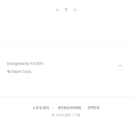
고드는 작품이었습니다. 현실에서도 매일 비슷한 감
정 사이에서 살고 있다 보니, 영화 속 장면들이 남다
1
르게 다가왔습니다.공포: 브루스 웨인이 선택한 무
기, 그리고 그 대가배트맨이 고담 시에서 활동을 시
작했을 때, 그가 선택한 핵심 전략은 공포였습니다.
범죄자들이 박쥐 분장을 한 인간을 두려워하게 만들
면, 실제 물리력 없이도 범죄를 억제할 수 있다는 계
산이었습니다. 제가 처음 이 부분을 이해했을 때 꽤
놀랐습니다. 히어로가 '정의'가 아닌 '공포'를 주요
도구로 삼는..
Designed by 티스토리
© Daum Corp.
소개 및 문의
·
개인정보처리방침
면책조항
© 2026 블로그 이름