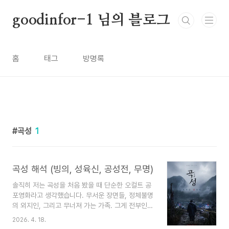
본문 바로가기
goodinfor-1 님의 블로그
홈
태그
방명록
곡성
1
곡성 해석 (빙의, 성육신, 공성전, 무명)
솔직히 저는 곡성을 처음 봤을 때 단순한 오컬트 공
포영화라고 생각했습니다. 무서운 장면들, 정체불명
의 외지인, 그리고 무너져 가는 가족. 그게 전부인
줄 알았죠. 그런데 영화가 끝나고 나서도 며칠이 지
2026. 4. 18.
나도록 머릿속에서 떠나질 않았습니다. 왜 종구는