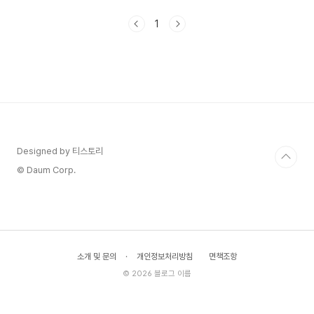
그 선택을 할 수밖에 없었는지, 무명은 대체 왜 그렇
게 모호하게만 경고를 했는지. 그 질문들이 쌓이면
1
서 이 영화를 다시 봐야겠다는 생각이 들었습니다.
개봉 10년이 지난 지금, 다시 꺼내보니 오히려 더
많은 것들이 보였습니다.외지인의 정체, 빙의와 혼
재영화 초반 강가에서 낚시를 하던 외지인의 모습은
단순히 기이한 이방인처럼 보입니다. 하지만 초기
시나리오를 들여다보면 그의 이름은 일본에서 수십
건의 살인을 저지르고 한국으로 도주한 나카무라 히
데오시로 설정되어 ..
Designed by 티스토리
© Daum Corp.
소개 및 문의
·
개인정보처리방침
면책조항
© 2026 블로그 이름