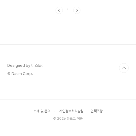
계속 따라붙었습니다. 과학 영화라는 타이틀과 실제
연출 사이의 간극, 그리고 한국에서만 유독 폭발적
1
이었던 흥행. 이 두 가지가 계속 머릿속을 맴돌았습
니다.인구 대비 세계 1위, 한국 흥행의 진짜 이유
2014년 개봉 당시 인터스텔라의 전 세계 흥행 수익
은 약 6억 7천만 달러였습니다. 미국이 1억 7천만
달러로 1위, 중국이 1억 2천만 달러로 2위였고, 한
국은 7천 2백만 달러로 3위에 올랐습니다. 숫자만
보면 별것 아닌 것 같지만, 당시 한국 인구가 약 5
천..
Designed by 티스토리
© Daum Corp.
소개 및 문의
·
개인정보처리방침
면책조항
© 2026 블로그 이름