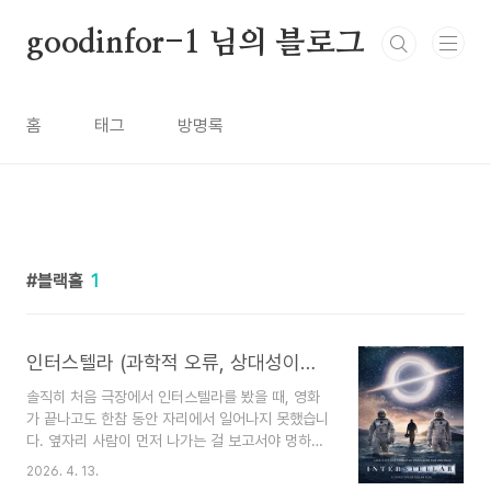
본문 바로가기
goodinfor-1 님의 블로그
홈
태그
방명록
블랙홀
1
인터스텔라 (과학적 오류, 상대성이론, 흥행 분석)
솔직히 처음 극장에서 인터스텔라를 봤을 때, 영화
가 끝나고도 한참 동안 자리에서 일어나지 못했습니
다. 옆자리 사람이 먼저 나가는 걸 보고서야 멍하니
일어났던 기억이 납니다. 그런데 집에 돌아와 곱씹
2026. 4. 13.
을수록 "이게 진짜 다 맞는 얘기인가?"라는 의문이