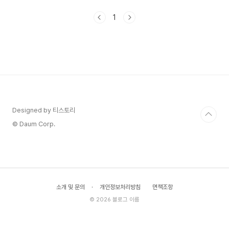
으로 선택한 방식이 이 영화의 본질이었습니다.미디
어 권력 구조가 만든 함정영화가 시작되는 순간부터
1
느껴지는 건 압박입니다. 라디오 부스라는 좁은 공
간, 끊임없이 울리는 전화, 그리고 생방송이라는 시
간 제약. 이 세 가지만으로도 영화는 충분히 긴장감
을 만들어냅니다.그런데 제가 실제로 더 무섭다고
느낀 건 테러 그 자체가 아니었습니다. 스튜디오 밖
에서 움직이는 사람들의 계산이었습니다. 국장은 시
청률을 올릴 타이밍을 재고, 경찰청장은 협상이 아
닌 체면 관리를 ..
Designed by 티스토리
© Daum Corp.
소개 및 문의
·
개인정보처리방침
면책조항
© 2026 블로그 이름