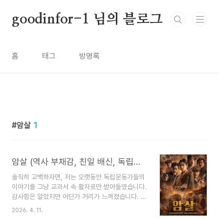
본문 바로가기
goodinfor-1 님의 블로그
홈
태그
방명록
암살
1
암살 (역사 부채감, 친일 배신, 독립운동)
솔직히 고백하자면, 저는 오랫동안 독립운동가들의
이야기를 그냥 교과서 속 활자로만 받아들였습니다.
감사함은 알았지만 어딘가 거리가 느껴졌습니다. 그
런데 영화 을 보고, 거기에 더해 실제 6·25 참전용
2026. 4. 11.
사 어르신들의 인터뷰까지 접하고 나서야 그 거리가