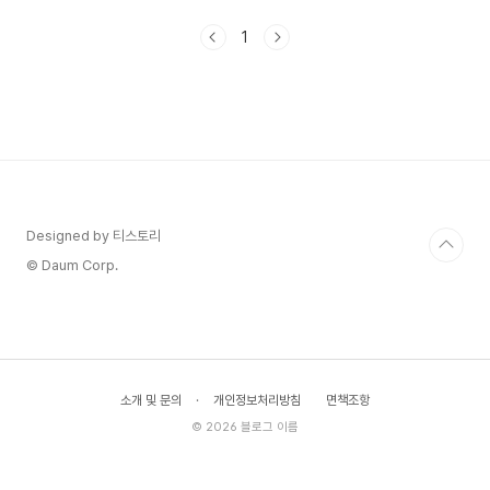
무너지는 경험을 했습니다. 이 글은 그 감정을 정리
한 것입니다.역사의 무게: 우리는 그 시절을 얼마나
1
알고 있을까영화 의 배경은 1933년 일제강점기입
니다. 일제강점기(日帝强占期)란 1910년 한일강
제병합 이후 1945년 광복까지 35년간 일본 제국주
의가 조선을 식민 통치한 시기를 가리킵니다. 저는
이 시기를 막연히 "힘들었던 과거"로만 인식했는데,
영화를 보면서 그 막연함이 구체적인 공포로 바뀌는
걸 느꼈습니다.가장 충격적이었던 건 밀정(密偵)의
존재입니다..
Designed by 티스토리
© Daum Corp.
소개 및 문의
·
개인정보처리방침
면책조항
© 2026 블로그 이름