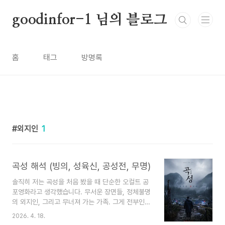
본문 바로가기
goodinfor-1 님의 블로그
홈
태그
방명록
외지인
1
곡성 해석 (빙의, 성육신, 공성전, 무명)
솔직히 저는 곡성을 처음 봤을 때 단순한 오컬트 공
포영화라고 생각했습니다. 무서운 장면들, 정체불명
의 외지인, 그리고 무너져 가는 가족. 그게 전부인
줄 알았죠. 그런데 영화가 끝나고 나서도 며칠이 지
2026. 4. 18.
나도록 머릿속에서 떠나질 않았습니다. 왜 종구는