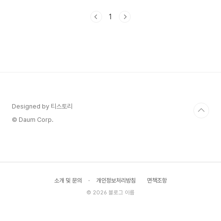
그 선택을 할 수밖에 없었는지, 무명은 대체 왜 그렇
게 모호하게만 경고를 했는지. 그 질문들이 쌓이면
1
서 이 영화를 다시 봐야겠다는 생각이 들었습니다.
개봉 10년이 지난 지금, 다시 꺼내보니 오히려 더
많은 것들이 보였습니다.외지인의 정체, 빙의와 혼
재영화 초반 강가에서 낚시를 하던 외지인의 모습은
단순히 기이한 이방인처럼 보입니다. 하지만 초기
시나리오를 들여다보면 그의 이름은 일본에서 수십
건의 살인을 저지르고 한국으로 도주한 나카무라 히
데오시로 설정되어 ..
Designed by 티스토리
© Daum Corp.
소개 및 문의
·
개인정보처리방침
면책조항
© 2026 블로그 이름