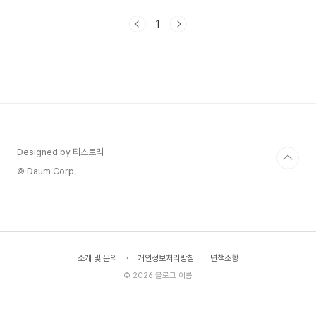
배경: 바다가 생계였던 시대영화 밀수의 무대는 군
천이라는 작은 어촌마을입니다. 1970년대 한국은
1
수출 주도형 경제 성장이 한창이던 시기였지만, 그
성장의 온기는 해안가 소읍까지 골고루 닿지 않았습
니다. 당시 관세 장벽(tariff barrier)은 국내 산업
보호를 명목으로 수입품에 극도로 높은 세율을 부과
하던 제도였는데, 쉽게 말해 외국 물건을 합법적으
로 들여오면 가격이 두 배, 세 배로 뛰어버리는 구조
입니다. 이 간극이 밀수 시장을 만들었고, 그 빈..
Designed by 티스토리
© Daum Corp.
소개 및 문의
·
개인정보처리방침
면책조항
© 2026 블로그 이름