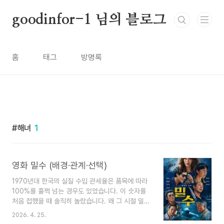
본문 바로가기
goodinfor-1 님의 블로그
홈
태그
방명록
해녀
1
영화 밀수 (배경·관계·선택)
1970년대 한국의 실질 수입 관세율은 품목에 따라
100%를 훌쩍 넘는 경우도 있었습니다. 이 숫자를
처음 접했을 때 솔직히 놀랐습니다. 왜 그 시절 밀수
가 단순한 욕심이 아니라 생존의 문제였는지, 숫자
2026. 4. 25.
하나가 그 시대 전체를 설명해주는 것 같았습니다.